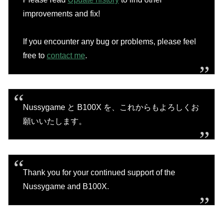
improvements and fix!
If you encounter any bug or problems, please feel
free to
contact me
.
Nussygame と B100X を、これからもよろしくお
願いいたします。
Thank you for your continued support of the
Nussygame and B100X.