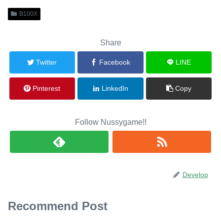
B100X
Share
Twitter
Facebook
LINE
Pinterest
LinkedIn
Copy
Follow Nussygame!!
Develop
Recommend Post