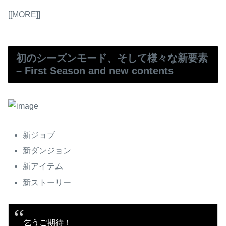
[[MORE]]
初のシーズンモード、そして様々な新要素
– First Season and new contents
新ジョブ
新ダンジョン
新アイテム
新ストーリー
乞うご期待！