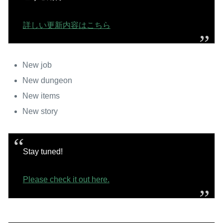
詳しい更新内容はこちら
New job
New dungeon
New items
New story
Stay tuned!
Please check it out here.