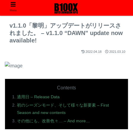
Menu
v1.1.0「黎明」アップデートがリリースさ
れました。 – v1.1.0 “DAWN” update now
available!
2022.04.18
2021.03.10
Contents
適用日 – Release Data
初のシーズンモード、そして様々な新要素 – First
Season and new contents
その他にも、改善色々… – And more…