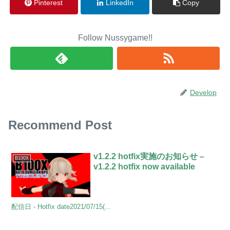
Pinterest
LinkedIn
Copy
Follow Nussygame!!
Develop
Recommend Post
v1.2.2 hotfix実施のお知らせ –
B100X
v1.2.2 hotfix now available
配信日 - Hotfix date2021/07/15(...