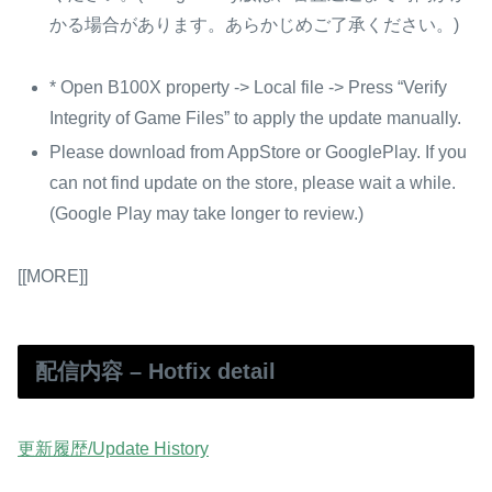
かる場合があります。あらかじめご了承ください。)
* Open B100X property -> Local file -> Press “Verify
Integrity of Game Files” to apply the update manually.
Please download from AppStore or GooglePlay. If you
can not find update on the store, please wait a while.
(Google Play may take longer to review.)
[[MORE]]
配信内容 – Hotfix detail
更新履歴/Update History