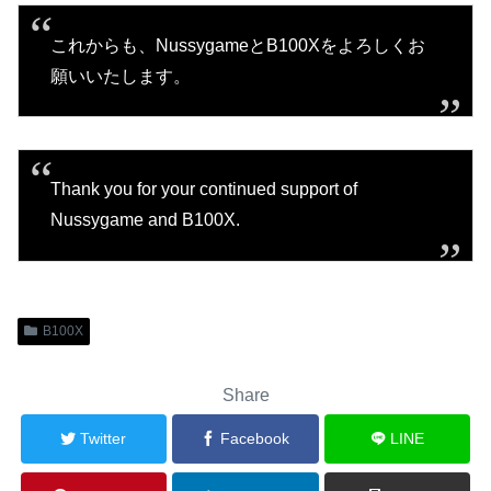
これからも、NussygameとB100Xをよろしくお
願いいたします。
Thank you for your continued support of
Nussygame and B100X.
B100X
Share
Twitter
Facebook
LINE