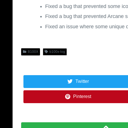
Fixed a bug that prevented some ico
Fixed a bug that prevented Arcane sc
Fixed an issue where some unique d
B100X
b100x-log
Twitter
Pinterest