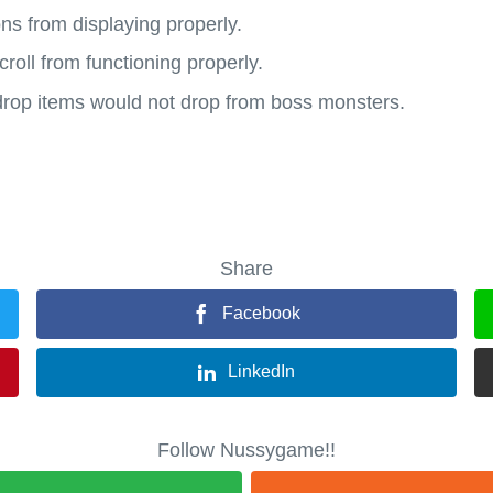
ns from displaying properly.
roll from functioning properly.
rop items would not drop from boss monsters.
Share
Facebook
LinkedIn
Follow Nussygame!!