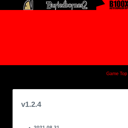
Game Top
v1.2.4
2021.08.31