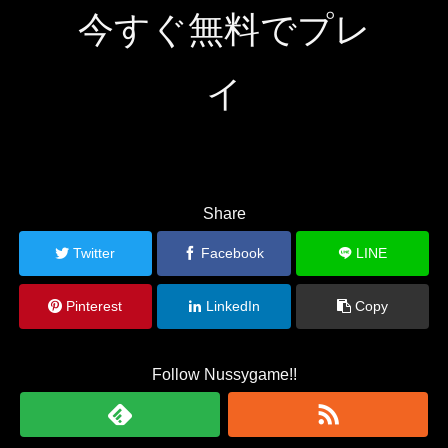
今すぐ無料でプレ
イ
Share
Twitter
Facebook
LINE
Pinterest
LinkedIn
Copy
Follow Nussygame!!