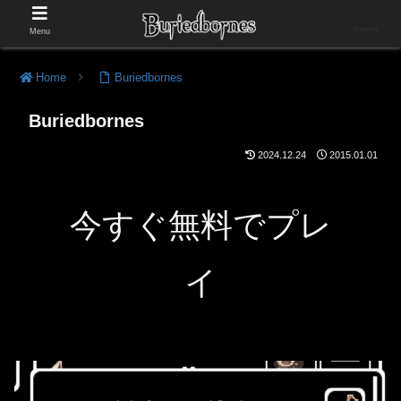
English
Menu
Home
Buriedbornes
Buriedbornes
2024.12.24
2015.01.01
今すぐ無料でプレ
イ