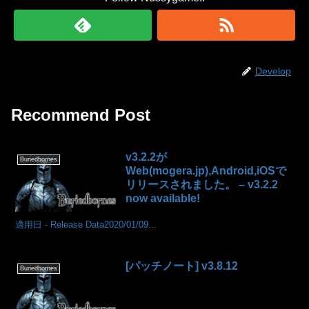
Develop
Recommend Post
v3.2.2が
Buriedbornes
Web(mogera.jp),Android,iOSで
リリースされました。 – v3.2.2
now available!
適用日 - Release Data2020/01/09...
[パッチノート] v3.8.12
Buriedbornes