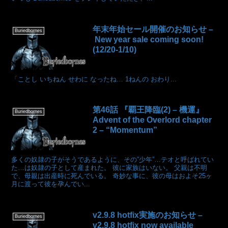
年末年始セール開催のお知らせ –
Buriedbornes
New year sale coming soon!
(12/20-1/10)
「ことし いちねん せわに なったね… 1ねんの おわり...
第46話 『覇王降臨(2) – 機運』
Buriedbornes
Advent of the Overlord chapter
2 – “Momentum”
多くの奴隷の子がそうであるように、その”少年”…テオと呼ばれてい
た…は奴隷の子として産まれた。 彼に家族はいない。 父親は不明
で、母親は出産時に死んでいる。 奇妙な事に、彼の母はおよそ25ヶ
月に渡って彼を孕んでい...
v2.9.8 hotfix実施のお知らせ –
Buriedbornes
v2.9.8 hotfix now available