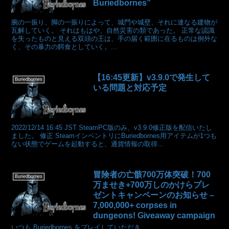
Buriedbornes”
腕の一振り、脚の一振りによって、城門や城壁、それに連なる建物が
瓦解していく。 それはもはや、自然災害の類であった。 正常な認識
を失ったものと見える双頭の王は、手の届く範囲に在るものは例外な
く、その暴力の餌食としていく。...
【16:45更新】v3.9.0で発生して
Buriedbornes
いる問題と対応予定
2022/12/14 16:45 JST SteamPC版のみ、v3.9.0修正版を配信いたし
ました。 修正 SteamインベントリにBuriedbornes用アイテムが1つも
ない状態でゲームを起動すると、通貨情報の取得...
冒険者の亡骸700万体突破！700
Buriedbornes
万ませき+700万しのかけらプレ
ゼントキャンペーンのお知らせ –
7,000,000+ corpses in
dungeons! Giveaway campaign
いつも Buriedbornes をプレイしていただき、...