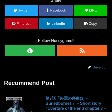
Share
Twitter
Facebook
LINE
Pinterest
LinkedIn
Copy
Follow Nussygame!!
Develop
Recommend Post
第7話「終焉の序曲(3) –
Buriedbornes
Buriedbornes」 – Short story
“Overture of the end chapter 3 –