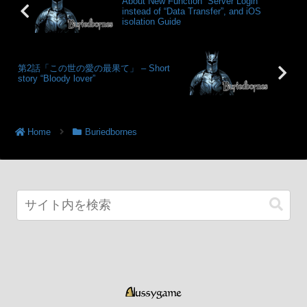
About New Function “Server Login”
instead of “Data Transfer”, and iOS
isolation Guide
第2話「この世の愛の最果て」 – Short
story “Bloody lover”
Home
Buriedbornes