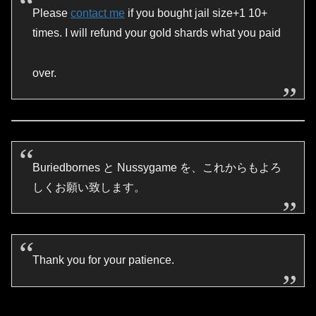
Please
contact me
if you bought jail size+1 10+
times. I will refund your gold shards what you paid
over.
Buriedbornes と Nussygame を、これからもよろ
しくお願い致します。
Thank you for your patience.