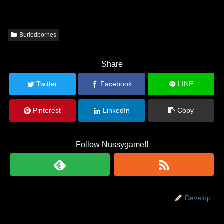
Buriedbornes
Share
Twitter
Facebook
LINE
Pinterest
LinkedIn
Copy
Follow Nussygame!!
Develop