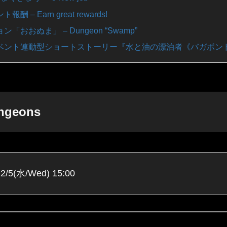
 – Earn great rewards!
「おおぬま」 – Dungeon “Swamp”
ベント連動型ショートストーリー『水と油の漂泊者《バガボン
ngeons
12/5(水/Wed) 15:00