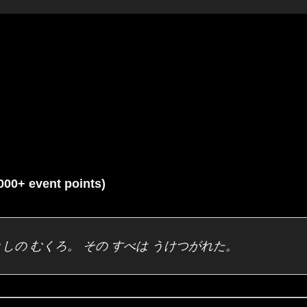
+ event points)
きしの むくろ。 その すべは うけつがれた。