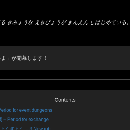
る きみょうな えきびょうが まんえん しはじめている
ぬま」が開幕します！
Contents
iod for event dungeons
Period for exchange
くぎょう – 3 New job