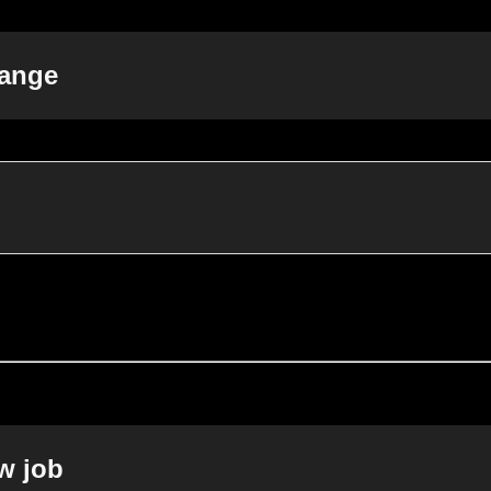
ange
 job