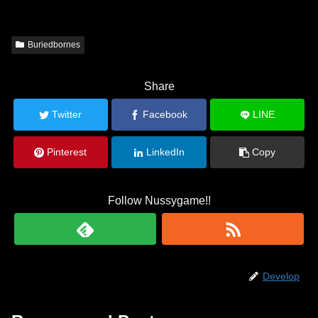
Buriedbornes
Share
Twitter
Facebook
LINE
Pinterest
LinkedIn
Copy
Follow Nussygame!!
Develop