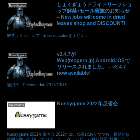
しょくぎょうドライドリーフショ
Buriedbornes
ップ解禁+セール実施のお知らせ
– New jobs will come in dried
leaves shop and DISCOUNT!
解禁ラインナップ - Jobs on salesきょじん...
v2.4.7が
Buriedbornes
Web(mogera.jp),Android,iOSで
リリースされました。 – v2.4.7
now available!
適用日 - Release data2017/10/13...
Nussygame 2022年反省会
nussygame
Nussygame 2021年反省会 2022年は、停滞はありつつも、長期的な
体制が整った1年となりました。 ゲームサーバ移行対応 利用してい