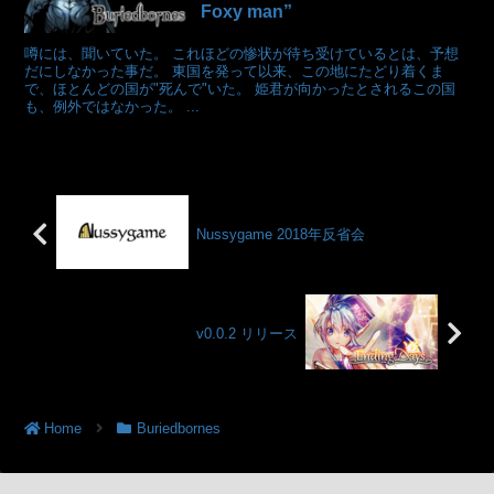
Foxy man”
噂には、聞いていた。 これほどの惨状が待ち受けているとは、予想
だにしなかった事だ。 東国を発って以来、この地にたどり着くま
で、ほとんどの国が"死んで"いた。 姫君が向かったとされるこの国
も、例外ではなかった。 ...
Nussygame 2018年反省会
v0.0.2 リリース
Home
Buriedbornes