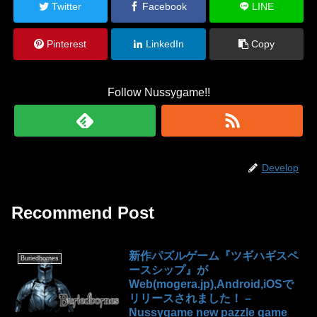
Twitter
Facebook
LINE
Pinterest
LinkedIn
Copy
Follow Nussygame!!
Develop
Recommend Post
新作パズルゲーム『ツギハギスペ
Buriedbornes
ースシップ』が
Web(mogera.jp),Android,iOSで
リリースされました！ –
Nussygame new pazzle game