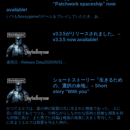
“Patchwork spaceship” now
available!
いつもNussygameのゲームをプレイしていただき、あ...
v3.3.5がリリースされました。 –
Buriedbornes
v3.3.5 now available!
適用日 - Release Data2020/05/01...
ショートストーリー「生きるため
Buriedbornes
の、選択の余地」 – Short
story “With you”
かつてエルフは、森の神の寵愛の元に生まれた種族であった。 人に
近い容姿でありつつも、小柄ながらしなやかな筋肉と鋭敏な感覚を持
ち狩猟に長け、また秀でた頭脳は種族の発展に大きく寄与した。 森
に住まうエルフは寵愛を与えた神の...