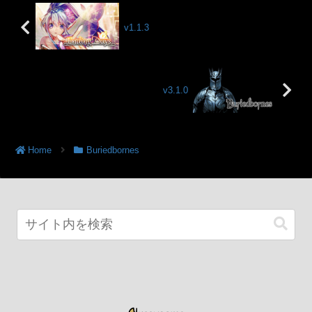
v1.1.3
v3.1.0
Home
Buriedbornes