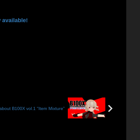
vailable!
100X vol.1 “Item Mixture”