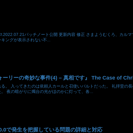
リリース2022.07.21パッチノート公開 更新内容 修正 さまようむくろ
キングが表示されない不...
の奇妙な事件(4) – 真相です』 The Case of Chris Wall
れる。 入ってきたのは依頼人カールと召使いバルトだった。 礼拝堂の
。 夜の暗がりに燭台の光がほのかに灯って、各...
新] v2.0.0で発生を把握している問題の詳細と対応