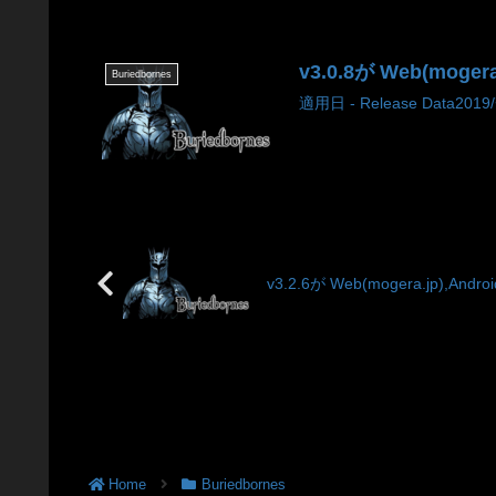
v3.0.8が Web(moger
Buriedbornes
適用日 - Release Data2019/
v3.2.6が Web(mogera.jp),And
Home
Buriedbornes