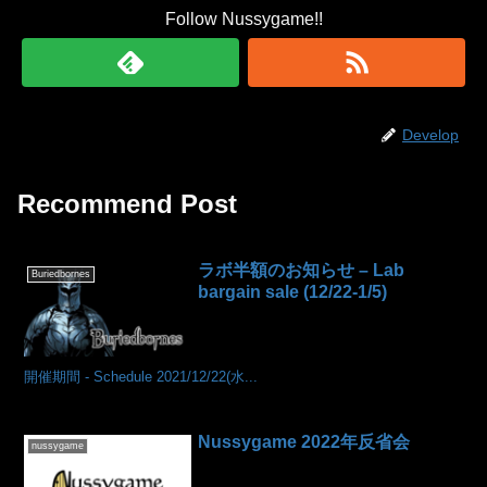
Follow Nussygame!!
Develop
Recommend Post
ラボ半額のお知らせ – Lab
Buriedbornes
bargain sale (12/22-1/5)
開催期間 - Schedule 2021/12/22(水...
Nussygame 2022年反省会
nussygame