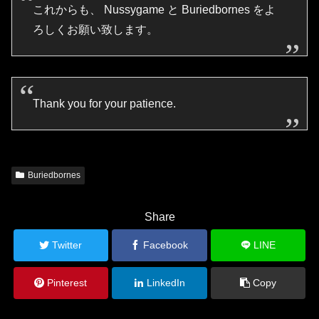
これからも、 Nussygame と Buriedbornes をよ
ろしくお願い致します。
Thank you for your patience.
Buriedbornes
Share
Twitter
Facebook
LINE
Pinterest
LinkedIn
Copy