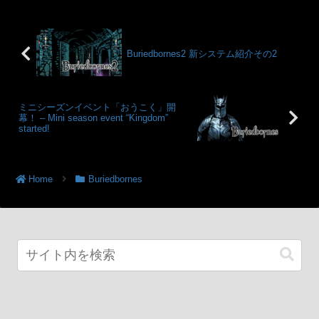
Buriedbornes2 新システム紹介その2
ミニシーズンイベント「おうこく」開
幕！ – Mini season event “Kingdom”
started!
Home
Buriedbornes