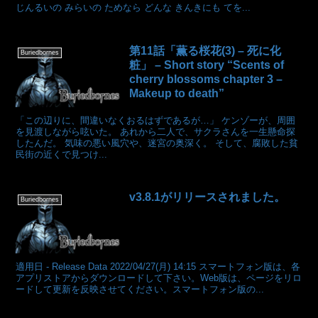
じんるいの みらいの ためなら どんな きんきにも てを...
第11話「薫る桜花(3) – 死に化
Buriedbornes
粧」 – Short story “Scents of
cherry blossoms chapter 3 –
Makeup to death”
「この辺りに、間違いなくおるはずであるが…」 ケンゾーが、周囲
を見渡しながら呟いた。 あれから二人で、サクラさんを一生懸命探
したんだ。 気味の悪い風穴や、迷宮の奥深く。 そして、腐敗した貧
民街の近くで見つけ...
v3.8.1がリリースされました。
Buriedbornes
適用日 - Release Data 2022/04/27(月) 14:15 スマートフォン版は、各
アプリストアからダウンロードして下さい。Web版は、ページをリロ
ードして更新を反映させてください。スマートフォン版の...