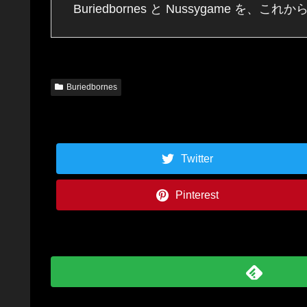
Buriedbornes と Nussygame 
Buriedbornes
Twitter
Pinterest