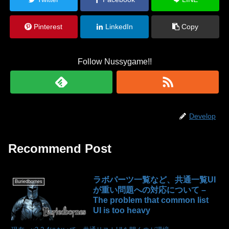
Pinterest
LinkedIn
Copy
Follow Nussygame!!
Develop
Recommend Post
ラボパーツ一覧など、共通一覧UI
Buriedbornes
が重い問題への対応について –
The problem that common list
UI is too heavy