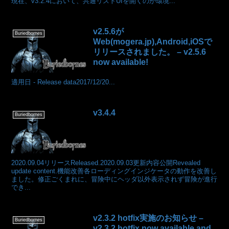
現在、v3.2.4において、共通リストUIを開くのが環境...
v2.5.6が
Buriedbornes
Web(mogera.jp),Android,iOSで
リリースされました。 – v2.5.6
now available!
適用日 - Release data2017/12/20...
v3.4.4
Buriedbornes
2020.09.04リリースReleased.2020.09.03更新内容公開Revealed
update content.機能改善各ローディングインジケータの動作を改善し
ました。修正ごくまれに、冒険中にヘッダ以外表示されず冒険が進行
でき...
v2.3.2 hotfix実施のお知らせ –
Buriedbornes
v2.3.2 hotfix now available and