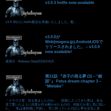
v3.0.3 hotfix now available
v3.0.3向けにhotfix配信を実施いたしました。配...
v3.0.0が
Buriedbornes
Web(mogera.jp),Android,iOSで
リリースされました。 – v3.0.0
now available!
適用日 - Release Data2019/2/4(月...
第31話 『赤子の視る夢 (3) – “錯
Buriedbornes
誤”』 Fetus dream chapter 3 –
“Mistake”
「クラウス君、目を覚ましたのか」 部屋に入ってきた男は、私を
見て驚いたように何度か目を瞬かせたものの、何故だか哀し気に呟い
た。 私は違和感に戸惑い、手に持っていた日記と男を交互に見