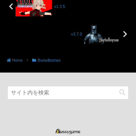
v1.3.5
v3.7.0
Home
Buriedbornes