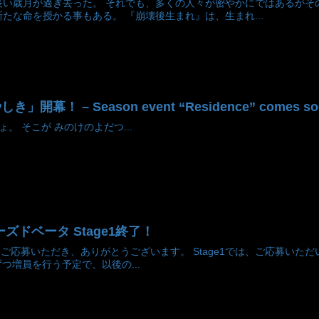
長い歳月が過ぎ去った。 それでも、多くの人々が密やかにではあるがそ
たな命を授かる事もある。 『崩壊後生まれ』は、生まれ...
！ – Season event “Residence” comes soo
。 そこが みのけのよだつ...
クローズドベータ Stage1終了！
の方にご応募いただき、ありがとうございます。 Stage1では、ご応募
ずつ増員を行う予定で、以後の...