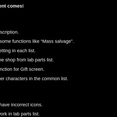
ent comes!
scription.
 some functions like “Mass salvage”.
ting in each list.
e shop from lab parts list.
ction for Gift screen.
r characters in the common list.
ave incorrect icons.
k in lab parts list.