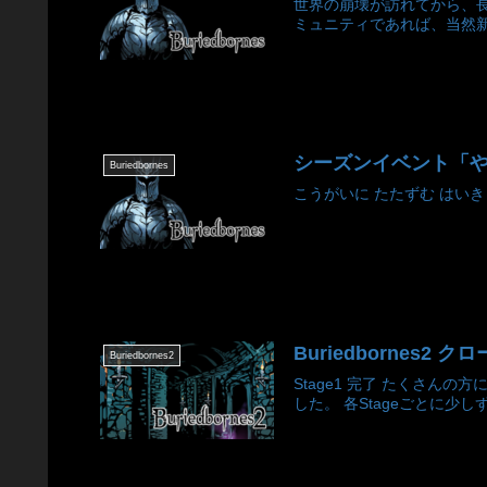
世界の崩壊が訪れてから、
ミュニティであれば、当然新
シーズンイベント「やしき」開幕
Buriedbornes
こうがいに たたずむ はいきょ
Buriedbornes2 
Buriedbornes2
Stage1 完了 たくさん
した。 各Stageごとに少し