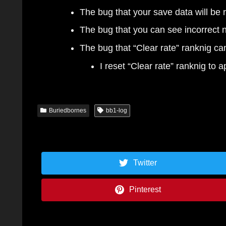
The bug that your save data will be
The bug that you can see incorrect 
The bug that “Clear rate” ranknig can
I reset “Clear rate” ranknig to ap
Buriedbornes
bb1-log
Twitter
Pinterest