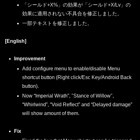
「シールド+X%」の効果が「シールド+X/Lv」の
効果に適用されない不具合を修正しました。
一部テキストを修正しました。
[English]
Improvement
Add configure menu to enable/disable Menu
shortcut button (Right click/Esc Key/Android Back
button).
Now “Imperial Wrath”, "Stance of Willow",
“Whirlwind”, “Void Reflect” and “Delayed damage”
will show amount of them.
Fix