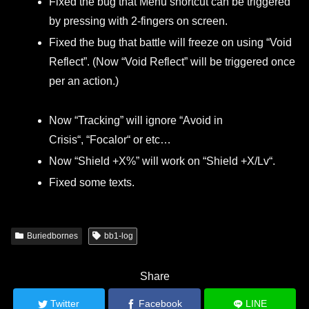
Fixed the bug that Menu shortcut can be triggered
by pressing with 2-fingers on screen.
Fixed the bug that battle will freeze on using “Void
Reflect”. (Now “Void Reflect” will be triggered once
per an action.)
Now “Tracking” will ignore “Avoid in
Crisis“, “Focalor“ or etc…
Now “Shield +X%” will work on “Shield +X/Lv“.
Fixed some texts.
Buriedbornes
bb1-log
Share
Twitter
Facebook
LINE