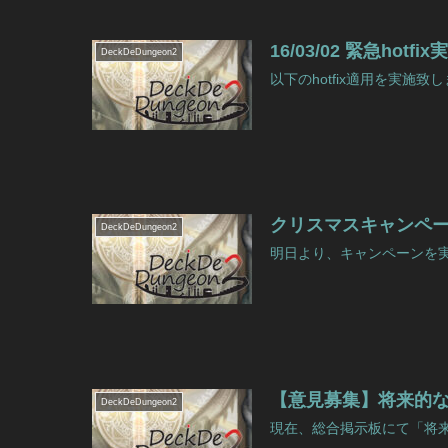
16/03/02 緊急hot
DeckDeDungeon2
以下のhotfix適用を実施致しま
クリスマスキャンペー
DeckDeDungeon2
明日より、キャンペーンを実
【意見募集】将来的
DeckDeDungeon2
現在、総合掲示板にて「将来