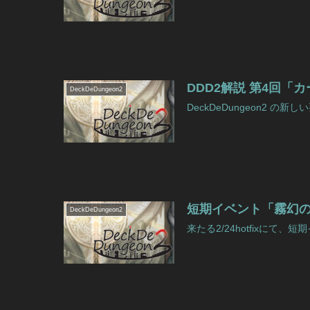
DDD2解説 第4回「
DeckDeDungeon2
DeckDeDungeon2 の新
短期イベント「霧幻
DeckDeDungeon2
来たる2/24hotfixにて、