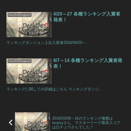
4/20～27 各種ランキング入賞者
DeckDeDungeon2
発表！
ランキングダンジョン上位入賞者2016/04/20～...
9/7～14 各種ランキング入賞者発
DeckDeDungeon2
表！
ランキングに関しての詳細はこちら ランキングダンジ...
2016/03/09～16のランキング優勝は
tsussyさん、マスターリーグ最高スコア
は凸チュウさんでした！