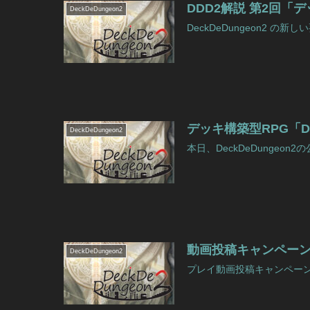
DDD2解説 第2回「
DeckDeDungeon2
DeckDeDungeon2 の新
デッキ構築型RPG「D
DeckDeDungeon2
本日、DeckDeDungeon
動画投稿キャンペーンのベ
DeckDeDungeon2
プレイ動画投稿キャンペーンのベ