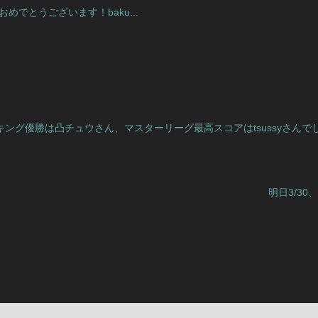
めでとうございます！baku...
/23のランキング優勝は凸チュウさん、マスターリーグ最高スコアはtsussyさんで
明日3/30