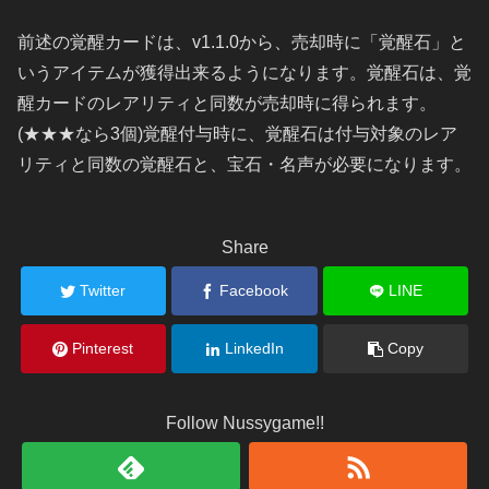
前述の覚醒カードは、v1.1.0から、売却時に「覚醒石」と
いうアイテムが獲得出来るようになります。覚醒石は、覚
醒カードのレアリティと同数が売却時に得られます。
(★★★なら3個)覚醒付与時に、覚醒石は付与対象のレア
リティと同数の覚醒石と、宝石・名声が必要になります。
Share
Twitter
Facebook
LINE
Pinterest
LinkedIn
Copy
Follow Nussygame!!