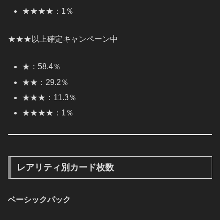
★★★★：1％
★★★以上確定キャンペーン中
★：58.4％
★★：29.2％
★★★：11.3％
★★★★：1％
レアリティ別カード枚数
ベーシックパック