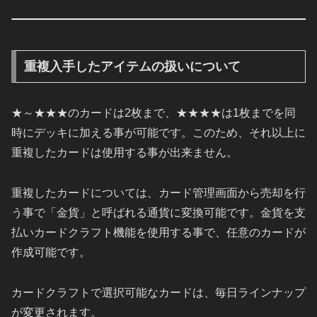
重複入手したアイテムの扱いについて
★～★★★のカードは2枚まで、★★★★は1枚までを同
時にデッキに加える事が可能です。このため、それ以上に
重複したカードは使用する事が出来ません。
重複したカードについては、カード管理画面から売却を行
う事で「金貨」と呼ばれる通貨に変換可能です。金貨を支
払いカードクラフト機能を使用する事で、任意のカードが
作成可能です。
カードクラフトで選択可能なカードは、毎日ラインナップ
が変更されます。