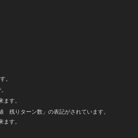
ます。
で。
来ます。
値 残りターン数」の表記がされています。
来ます。