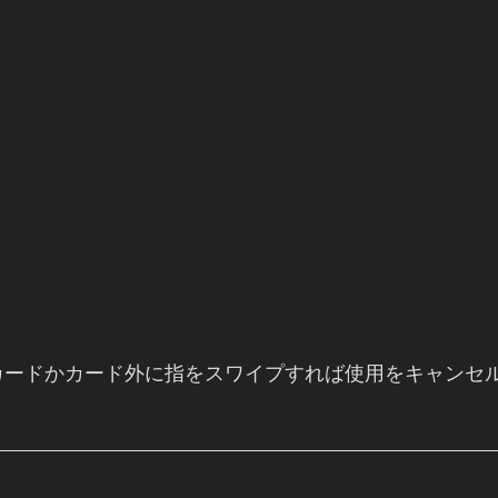
。
。
カードかカード外に指をスワイプすれば使用をキャンセ