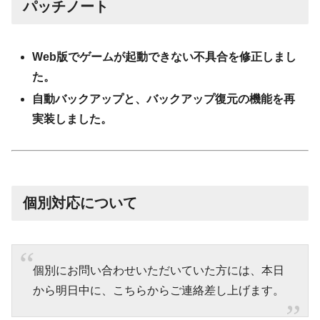
パッチノート
Web版でゲームが起動できない不具合を修正しまし
た。
自動バックアップと、バックアップ復元の機能を再
実装しました。
個別対応について
個別にお問い合わせいただいていた方には、本日
から明日中に、こちらからご連絡差し上げます。