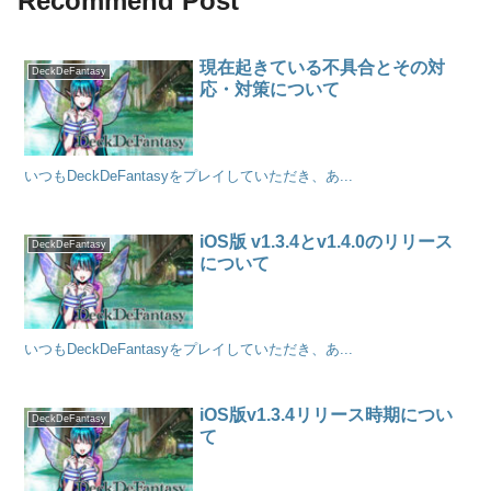
Recommend Post
現在起きている不具合とその対
DeckDeFantasy
応・対策について
いつもDeckDeFantasyをプレイしていただき、あ...
iOS版 v1.3.4とv1.4.0のリリース
DeckDeFantasy
について
いつもDeckDeFantasyをプレイしていただき、あ...
iOS版v1.3.4リリース時期につい
DeckDeFantasy
て