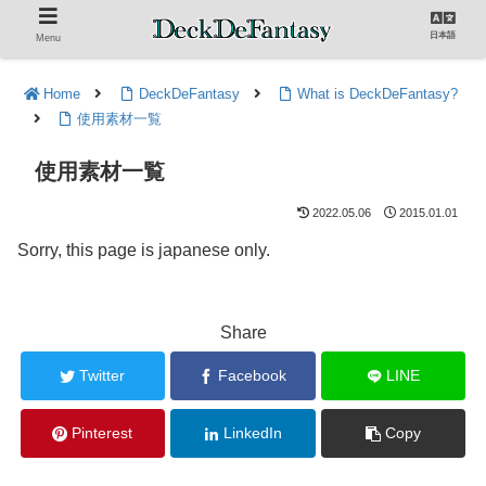
日本語
Menu
Home
DeckDeFantasy
What is DeckDeFantasy?
使用素材一覧
使用素材一覧
2022.05.06
2015.01.01
Sorry, this page is japanese only.
Share
Twitter
Facebook
LINE
Pinterest
LinkedIn
Copy