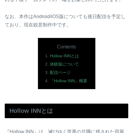
なお、本作はAndroid/iOS版についても後日配信を予定し
ており、現在鋭意制作中です。
Contents
Hollow INNとは
体験版について
配信ページ
『Hollow INN』概要
Hollow INNとは
『Hollow INN』は、滅びゆく世界の片隅に残された宿屋