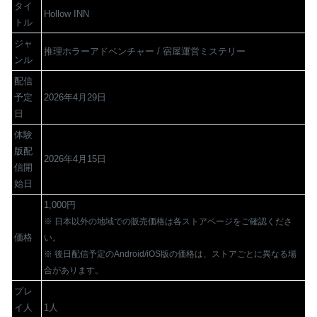
タイ
Hollow INN
トル
ジャ
推理ホラーアドベンチャー / 宿屋運営ミステリー
ンル
配信
予定
2026年4月29日
日
体験
版配
2026年4月15日
信開
始日
1,000円
※ 日本以外の地域での販売価格は各ストアページをご確認くださ
価格
い。
※ 後日配信予定のAndroid/iOS版の価格は、ストアごとに異なる場
合があります。
プレ
イ人
1人