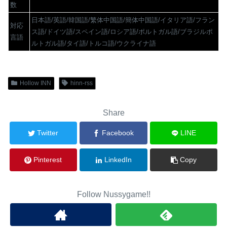
数
日本語/英語/韓国語/繁体中国語/簡体中国語/イタリア語/フラン
対応
ス語/ドイツ語/スペイン語/ロシア語/ポルトガル語/ブラジルポ
言語
ルトガル語/タイ語/トルコ語/ウクライナ語
Hollow INN
hinn-rss
Share
Twitter
Facebook
LINE
Pinterest
LinkedIn
Copy
Follow Nussygame!!