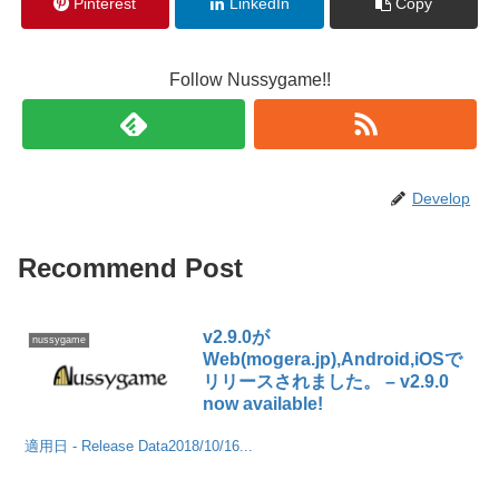
Pinterest
LinkedIn
Copy
Follow Nussygame!!
Develop
Recommend Post
v2.9.0が
nussygame
Web(mogera.jp),Android,iOSで
リリースされました。 – v2.9.0
now available!
適用日 - Release Data2018/10/16...