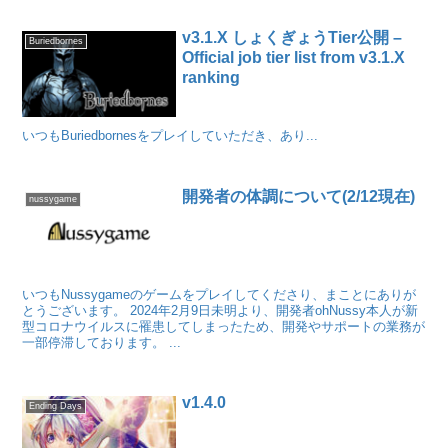
v3.1.X しょくぎょうTier公開 –
Buriedbornes
Official job tier list from v3.1.X
ranking
いつもBuriedbornesをプレイしていただき、あり...
開発者の体調について(2/12現在)
nussygame
いつもNussygameのゲームをプレイしてくださり、まことにありが
とうございます。 2024年2月9日未明より、開発者ohNussy本人が新
型コロナウイルスに罹患してしまったため、開発やサポートの業務が
一部停滞しております。 ...
v1.4.0
Ending Days