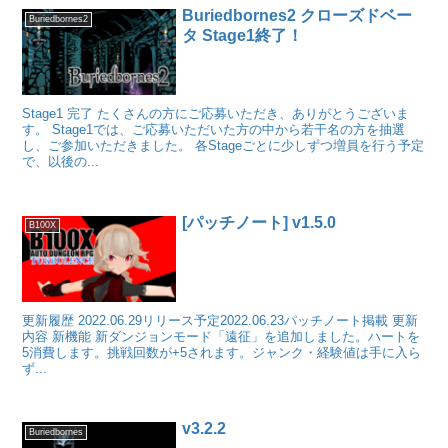
Buriedbornes2 クローズドベー
Buriedbornes2
タ Stage1終了！
Stage1 完了 たくさんの方にご応募いただき、ありがとうございま
す。 Stage1では、ご応募いただいた方の中から若干名の方を抽選
し、ご参加いただきました。 各Stageごとに少しずつ増員を行う予定
で、以後の...
[パッチノート] v1.5.0
B100X
更新履歴 2022.06.29リリース予定2022.06.23パッチノート掲載 更新
内容 新機能 新ダンジョンモード「遠征」を追加しました。ハートを
5消費します。挑戦回数が+5されます。ジャンク・経験値は手に入ら
ず...
v3.2.2
Buriedbornes