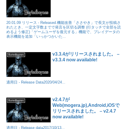
20.01.09 リリース - Released.機能改善「ささやき」で長文が投稿さ
れたとき、一定文字数までで発言を区切る調整 (行タッチで全部を読
めるよう修正)「ゲームユーザを復元する」機能で、プレイデータの
表示機能を追加「いっかつかいた...
v3.3.4がリリースされました。 –
Buriedbornes
v3.3.4 now available!
適用日 - Release Data2020/04/24...
v2.4.7が
Buriedbornes
Web(mogera.jp),Android,iOSで
リリースされました。 – v2.4.7
now available!
適用日 - Release data2017/10/13...