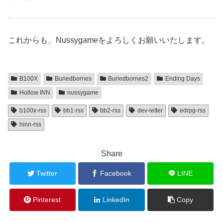
これからも、Nussygameをよろしくお願いいたします。
B100X
Buriedbornes
Buriedbornes2
Ending Days
Hollow INN
nussygame
b100x-rss
bb1-rss
bb2-rss
dev-letter
edrpg-rss
hinn-rss
Share
Twitter
Facebook
LINE
Pinterest
LinkedIn
Copy