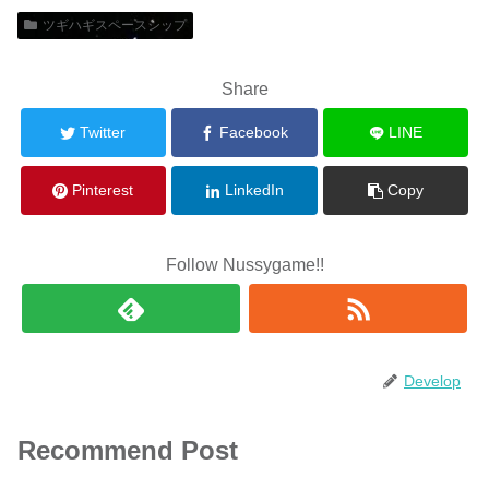
ツギハギスペースシップ
Share
Twitter
Facebook
LINE
Pinterest
LinkedIn
Copy
Follow Nussygame!!
Develop
Recommend Post