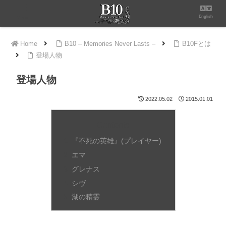
English
Menu
Home
B10 – Memories Never Lasts –
B10Fとは
登場人物
登場人物
2022.05.02
2015.01.01
Contents
『不死の英雄』(プレイヤー)
エマ
グレナス
シヴ
湖の精霊