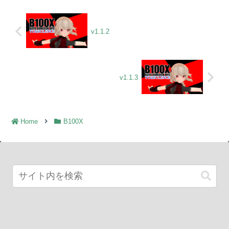
v1.1.2
v1.1.3
Home
B100X