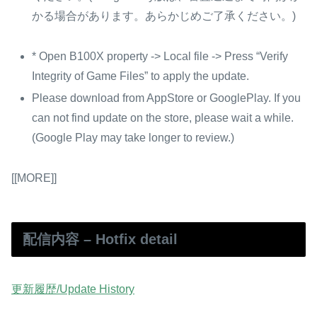
かる場合があります。あらかじめご了承ください。)
* Open B100X property -> Local file -> Press “Verify
Integrity of Game Files” to apply the update.
Please download from AppStore or GooglePlay. If you
can not find update on the store, please wait a while.
(Google Play may take longer to review.)
[[MORE]]
配信内容 – Hotfix detail
更新履歴/Update History