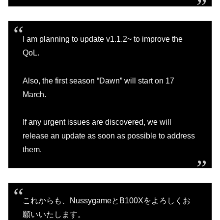
I am planning to update v1.1.2~ to improve the
QoL.
Also, the first season “Dawn” will start on 17
March.
If any urgent issues are discovered, we will
release an update as soon as possible to address
them.
これからも、NussygameとB100Xをよろしくお
願いいたします。