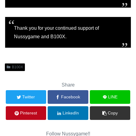
Thank you for your continued support of
Nussygame and B100X.
B100X
Share
Twitter
Facebook
LINE
Pinterest
LinkedIn
Copy
Follow Nussygame!!