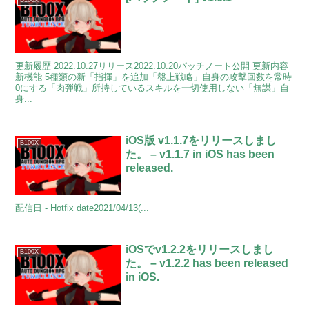
B100X
更新履歴 2022.10.27リリース2022.10.20パッチノート公開 更新内容
新機能 5種類の新「指揮」を追加「盤上戦略」自身の攻撃回数を常時
0にする「肉弾戦」所持しているスキルを一切使用しない「無謀」自
身...
iOS版 v1.1.7をリリースしまし
B100X
た。 – v1.1.7 in iOS has been
released.
配信日 - Hotfix date2021/04/13(...
iOSでv1.2.2をリリースしまし
B100X
た。 – v1.2.2 has been released
in iOS.