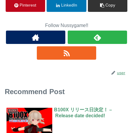
Pinterest
LinkedIn
Copy
Follow Nussygame!!
user
Recommend Post
B100X リリース日決定！ –
B100X
Release date decided!