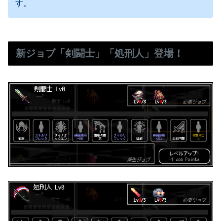
す。
新ジョブ「剣闘士」「処刑人」登場！