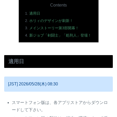
Contents
適用日
ホリィのデザインが刷新！
メインストーリー第3部開幕！
新ジョブ「剣闘士」「処刑人」登場！
適用日
[JST] 2026/05/28(木) 08:30
スマートフォン版は、各アプリストアからダウンロ
ードして下さい。