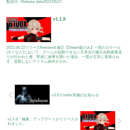
配信日 - Release date2021/05/17...
v1.1.9
B100X
2021.04.22リリースReleased.修正【Steam版のみ】一部のロケール
(タイなど)において、ゲームが起動できない不具合の修正自動倉庫送
りが行われた後、即座に倉庫を開いた場合、一覧が正常に更新され
ず、意図しないアイテム操作がされ...
v3.8.5 hotfix実施のお知らせ
v1.5.0「極東」アップデートがリリースさ
れました。