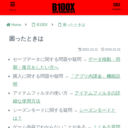
English
Menu
Home
B100X
困ったときは
困ったときは
2022.10.12
2015.01.01
セーブデータに関する問題や疑問 →
データ移動・同
期・復元をしたい方へ
購入に関する問題や疑問 →
「アプリ内課金」機能説
明
アイテムフィルタの使い方 →
アイテムフィルタの詳
細な使用方法
シーズンモードに関する疑問 →
シーズンモードと
は？
ゲーム内容でわからないことがある →
よくある質問