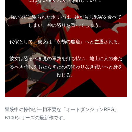
にはない多くの欠点を宿していた。
強い”欲”に駆られたホリィは、神が育む果実を食べて
しまい、神の怒りを買ってしまう。
代償として、彼女は『永劫の魔窟』へと左遷される。
彼女は恐るべき魔の軍勢を打ち払い、地上に人の来た
るべき時代をもたらすための終わりなき戦いへと身を
投じる。
冒険中の操作が一切不要な「オートダンジョンRPG」
B100シリーズの最新作です。