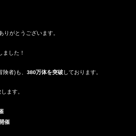
だき、ありがとうございます。
しました！
冒険者)も、
380万体を突破
しております。
致します。
催
開催