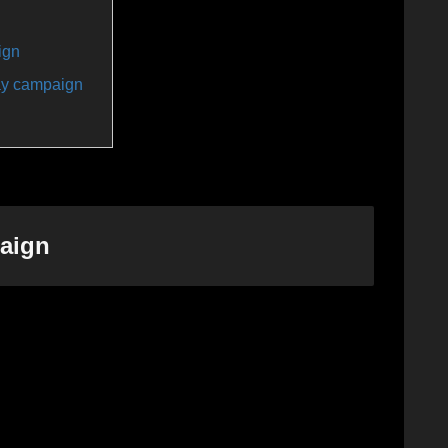
gn
 campaign
ign