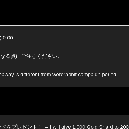
) 0:00
異なる点にご注意ください。
eaway is different from wererabbit campaign period.
– I will give 1,000 Gold Shard to 200 peop