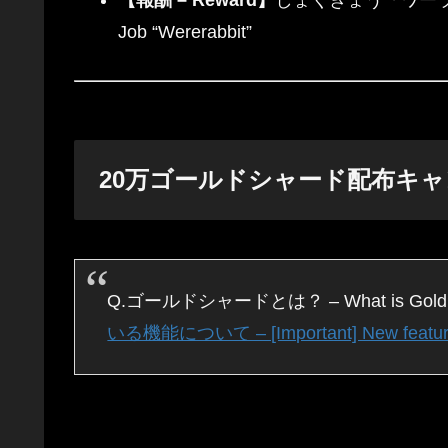
【報酬 – Reward】
しょくぎょう「ワーラ
Job “Wererabbit”
20万ゴールドシャード配布キャンペーン –
Q.ゴールドシャードとは？ – What is G
いる機能について – [Important] New features