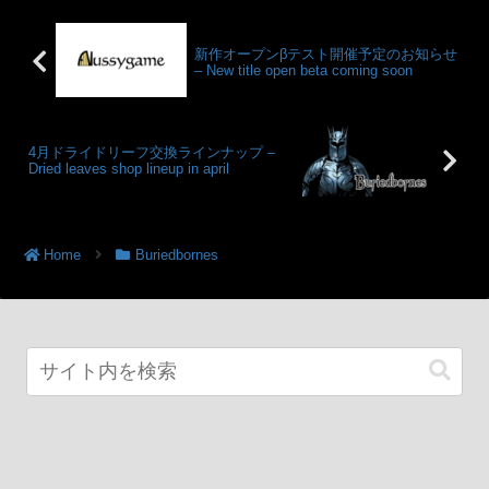
新作オープンβテスト開催予定のお知らせ
– New title open beta coming soon
4月ドライドリーフ交換ラインナップ –
Dried leaves shop lineup in april
Home
Buriedbornes