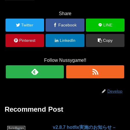
Share
Twitter
Facebook
LINE
Pinterest
LinkedIn
Copy
Follow Nussygame!!
Develop
Recommend Post
v2.8.7 hotfix実施のお知らせ –
Buriedbornes