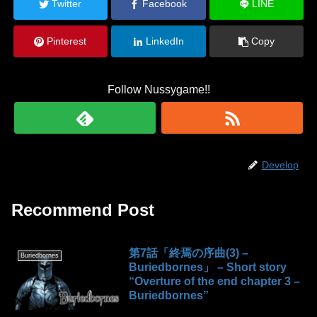
Twitter
Facebook
LINE
Pinterest
LinkedIn
Copy
Follow Nussygame!!
Develop
Recommend Post
第7話「終焉の序曲(3) –
Buriedbornes
Buriedbornes」 – Short story
“Overture of the end chapter 3 –
Buriedbornes”