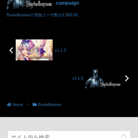
campaign
Buriedbornesの登録ユーザ数が2,000,00...
v1.1.3
v3.1.0
Home
Buriedbornes