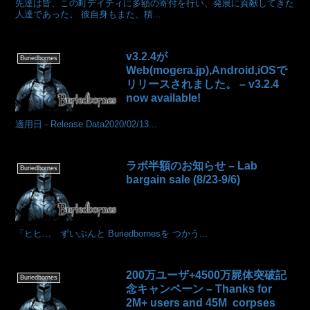
先達は皆、この町デイティに多額の寄付を行い、発展に貢献してきた
人達であった。 彼自身もまた、積...
v3.2.4が
Buriedbornes
Web(mogera.jp),Android,iOSで
リリースされました。 – v3.2.4
now available!
適用日 - Release Data2020/02/13...
ラボ半額のお知らせ – Lab
Buriedbornes
bargain sale (8/23-9/6)
「ヒヒ… ずいぶんと Buriedbornesを つかう...
200万ユーザ+4500万屍体突破記
Buriedbornes
念キャンペーン – Thanks for
2M+ users and 45M corpses