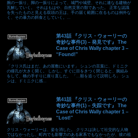
腕の一振り、脚の一振りによって、城門や城壁、それに連なる建物が
瓦解していく。 それはもはや、自然災害の類であった。 正常な認識
を失ったものと見える双頭の王は、手の届く範囲に在るものは例外な
く、その暴力の餌食としていく。...
第43話 『クリス・ウォーリーの
Buriedbornes
奇妙な事件(3) – 発見です』 The
Case of Chris Wally chapter 3 –
“Found!”
「クリス氏はまだ、あの屋敷にいます」 シュンの言葉に、ドミニク
の瞳孔が大きく開く。 しかし、すぐに目をきつく閉じると、腕組み
をして、橋の手すりに座り直した。 「…順を追って説明しろ」 シュ
ンは、ドミニクに感...
第41話 『クリス・ウォーリーの
Buriedbornes
奇妙な事件(1) – 失踪です』 The
Case of Chris Wally chapter 1 –
“Lost!”
クリス・ウォーリーは、姿を消した。 クリスは決して社交的な人物
ではなかったし、町内でも影響力のある家系でもなかったが、彼の祖