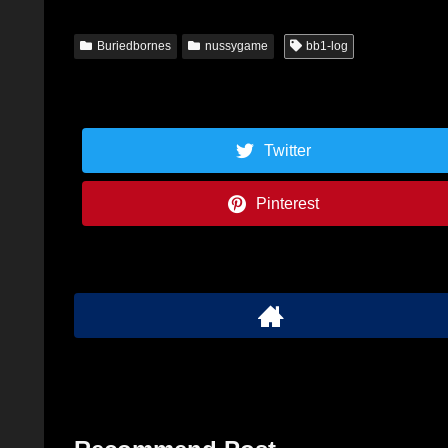
Buriedbornes
nussygame
bb1-log
Twitter
Pinterest