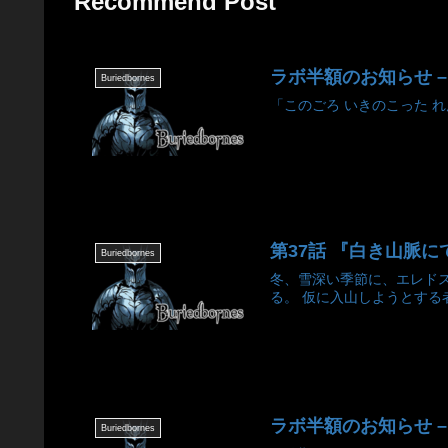
Recommend Post
ラボ半額のお知らせ – Lab b
Buriedbornes
「このごろ いきのこった れん
第37話 『白き山脈にて (1) 
Buriedbornes
冬、雪深い季節に、エレド
る。 仮に入山しようとする
ラボ半額のお知らせ – Lab b
Buriedbornes