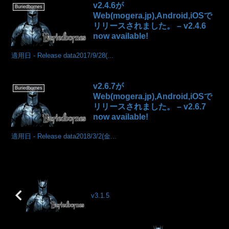
v2.4.6が
Buriedbornes
Web(mogera.jp),Android,iOSで
リリースされました。 – v2.4.6
now available!
適用日 - Release data2017/9/28(...
v2.6.7が
Buriedbornes
Web(mogera.jp),Android,iOSで
リリースされました。 – v2.6.7
now available!
適用日 - Release data2018/3/2(金...
v3.1.5