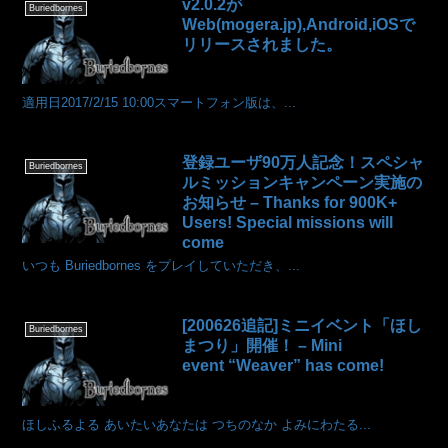
v2.0.2が
Buriedbornes
Web(mogera.jp),Android,iOSで
リリースされました。
適用日2017/2/15 10:00スマートフォン版は、...
登録ユーザ90万人記念！スペシャ
Buriedbornes
ルミッションキャンペーン実施の
お知らせ – Thanks for 900K+
Users! Special missions will
come
いつも Buriedbornes をプレイしていただき、...
[200626追記]ミニイベント「ほし
Buriedbornes
まつり」開催！ – Mini
event “Weaver” has come!
ほしふるよる あいたいあなたは つちのなか よみにわたる...