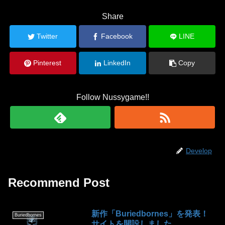
Share
Twitter
Facebook
LINE
Pinterest
LinkedIn
Copy
Follow Nussygame!!
Develop
Recommend Post
新作「Buriedbornes」を発表！
Buriedbornes
サイトを開設しました。