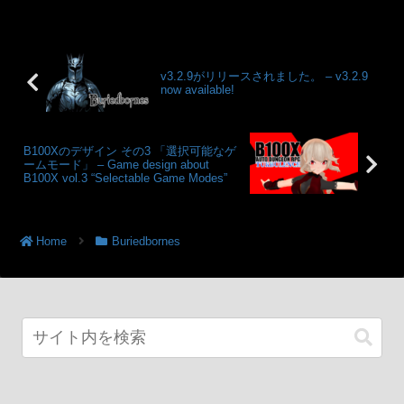
v3.2.9がリリースされました。 – v3.2.9
now available!
B100Xのデザイン その3 「選択可能なゲ
ームモード」 – Game design about
B100X vol.3 “Selectable Game Modes”
Home
Buriedbornes