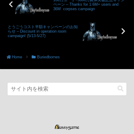
ペーン – Thanks for 1.6M+ users and
36M corpses campaign
とうごうコスト半額キャンペーンのお知
らせ – Discount in operation room
campaign! (5/13-5/27)
Home
Buriedbornes