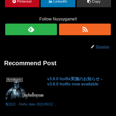
Pinterest
LinkedIn
Copy
Follow Nussygame!!
Develop
Recommend Post
v3.6.0 hotfix実施のお知らせ –
Buriedbornes
v3.6.0 hotfix now available
配信日 - Hotfix date 2021/05/12...