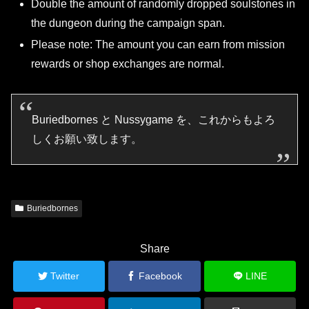
Double the amount of randomly dropped soulstones in
the dungeon during the campaign span.
Please note: The amount you can earn from mission
rewards or shop exchanges are normal.
Buriedbornes と Nussygame を、これからもよろ
しくお願い致します。
Buriedbornes
Share
Twitter
Facebook
LINE