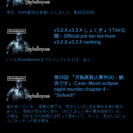
本日、hotfix配信を実施いたしました。配信日2018...
v3.2.X,v3.3.X しょくぎょうTier公
Buriedbornes
開 – Official job tier list from
v3.2.X,v3.3.X ranking
いつもBuriedbornesをプレイしていただき、あり...
第20話 『月蝕夜殺人事件(4) – 解
Buriedbornes
決です』 Case: Moon eclipse
night murder chapter 4 –
“Solved!”
嵐が迫っている。 屋敷の廊下を、苛立たしげに歩を進める者の影が
あった。 雨粒が窓を叩く音が、けたたましく鳴り響き始めている。
人物は、それまでの歩調とは打って変わって、そっと、音がしないよ
うにキッチンの扉を開き、...