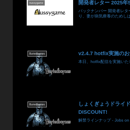
開発者レター 2025年
nussygame
バックナンバー 開発者レタ
り、妻が病気療養のためしば
v2.4.7 hotfix実施のお知
Buriedbornes
本日、hotfix配信を実施いた
しょくぎょうドライドリーフシ
Buriedbornes
DISCOUNT!
解禁ラインナップ - Jobs on 